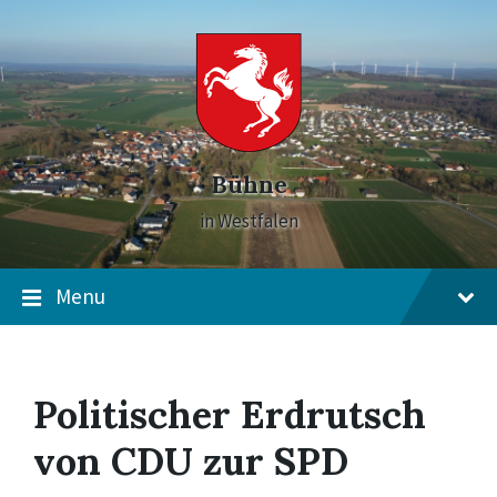
Skip
Skip
Skip
to
to
to
content
main
footer
navigation
Bühne
in Westfalen
Menu
Politischer Erdrutsch
von CDU zur SPD