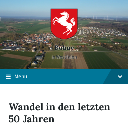
Skip
Skip
Skip
to
to
to
content
main
footer
navigation
Bühne
in Westfalen
Menu
Wandel in den letzten
50 Jahren