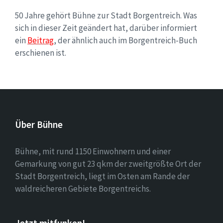
50 Jahre gehört Bühne zur Stadt Borgentreich. Was
sich in dieser Zeit geändert hat, darüber informiert
ein
Beitrag
, der ähnlich auch im Borgentreich-Buch
erschienen ist.
Über Bühne
Bühne, mit rund 1150 Einwohnern und einer
Gemarkung von gut 23 qkm der zweitgrößte Ort der
Stadt Borgentreich, liegt im Osten am Rande der
waldreicheren Gebiete Borgentreichs.
Jetzt mitfunken!