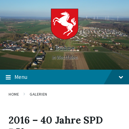
Skip
Skip
Skip
to
to
to
content
main
footer
navigation
Bühne
in Westfalen
Menu
HOME
GALERIEN
2016 – 40 Jahre SPD