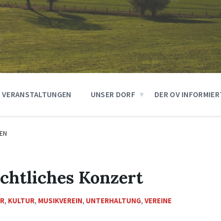
VERANSTALTUNGEN
UNSER DORF
DER OV INFORMIER
EN
chtliches Konzert
R
,
KULTUR
,
MUSIKVEREIN
,
UNTERHALTUNG
,
VEREINE