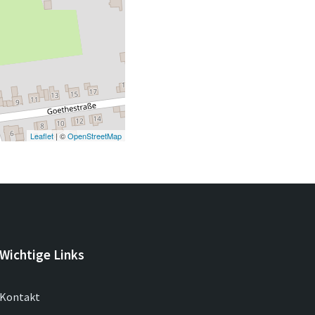
Leaflet
| ©
OpenStreetMap
Wichtige Links
Kontakt