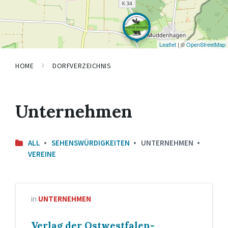
Leaflet
| ©
OpenStreetMap
HOME
DORFVERZEICHNIS
Unternehmen
ALL
SEHENSWÜRDIGKEITEN
UNTERNEHMEN
VEREINE
in
UNTERNEHMEN
Verlag der Ostwestfalen-