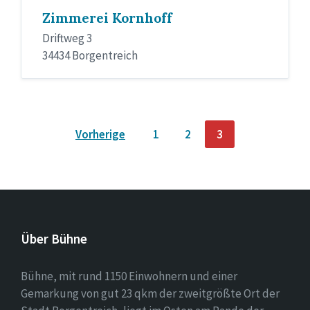
Zimmerei Kornhoff
Driftweg 3
34434 Borgentreich
Seitennummerierung
Vorherige
1
2
3
der
Beiträge
Über Bühne
Bühne, mit rund 1150 Einwohnern und einer
Gemarkung von gut 23 qkm der zweitgrößte Ort der