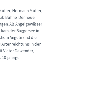
Müller, Hermann Müller,
lub Bühne. Der neue
agen. Als Angelgewässer
r kam der Baggersee in
chem Angeln sind die
s Artenreichtums in der
eit Victor Dewender,
 10-jährige