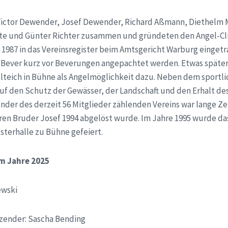
Victor Dewender, Josef Dewender, Richard Aßmann, Diethelm 
ötte und Günter Richter zusammen und gründeten den Angel-C
 1987 in das Vereinsregister beim Amtsgericht Warburg eingetr
r Bever kurz vor Beverungen angepachtet werden. Etwas späte
lteich in Bühne als Angelmöglichkeit dazu. Neben dem sportli
auf den Schutz der Gewässer, der Landschaft und den Erhalt de
ender des derzeit 56 Mitglieder zählenden Vereins war lange Z
ren Bruder Josef 1994 abgelöst wurde. Im Jahre 1995 wurde das
lsterhalle zu Bühne gefeiert.
im Jahre 2025
ewski
tzender: Sascha Bending