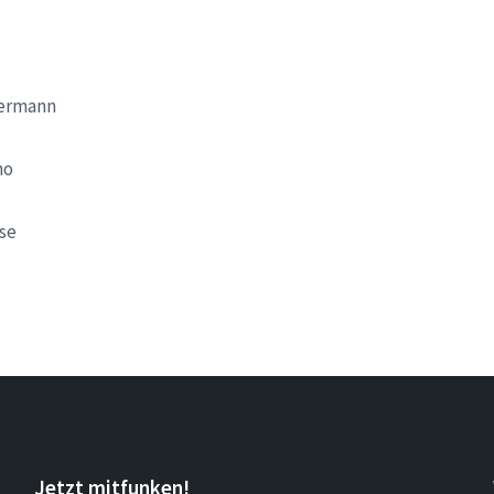
Hermann
ho
se
Jetzt mitfunken!