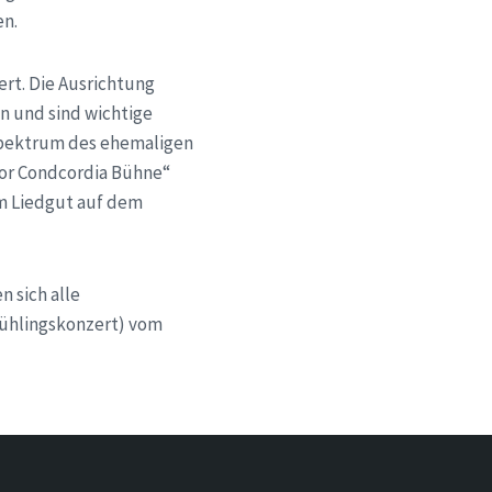
en.
ert. Die Ausrichtung
n und sind wichtige
 Spektrum des ehemaligen
hor Condcordia Bühne“
m Liedgut auf dem
n sich alle
Frühlingskonzert) vom