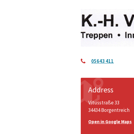
05643 411
Address
Vitusstraße 33
34434 Borgentreich
Open in Google Maps