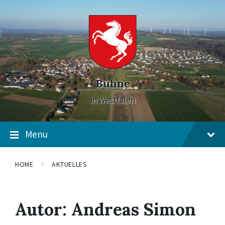
Skip
Skip
Skip
to
to
to
content
main
footer
navigation
Bühne
in Westfalen
Menu
HOME
AKTUELLES
Autor:
Andreas Simon