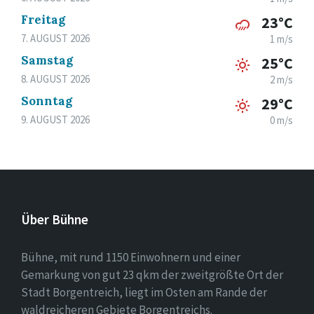
Freitag
23°C
7. AUGUST 2026
1 m/s
Samstag
25°C
8. AUGUST 2026
2 m/s
Sonntag
29°C
9. AUGUST 2026
0 m/s
Über Bühne
Bühne, mit rund 1150 Einwohnern und einer
Gemarkung von gut 23 qkm der zweitgrößte Ort der
Stadt Borgentreich, liegt im Osten am Rande der
waldreicheren Gebiete Borgentreichs.