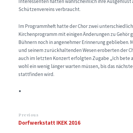
Interessenten hatten wahrscheinlich ihre Ausgehlus
Schützenvereins verbraucht.
Im Programmheft hatte der Chor zwei unterschiedlic
Kirchenprogramm mit einigen Änderungen zu Gehör geb
Bühnern noch in angenehmer Erinnerung geblieben. M
und seinem zurückhaltenden Wesen eroberten der Cho
auch im letzten Konzert erfolgten Zugabe „Ich bete 
wohl ein wenig länger warten müssen, bis das nächste
stattfinden wird.
Previous
Dorfwerkstatt IKEK 2016