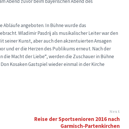
t am Abend zuvor beim bayerischen Abend des
he Abläufe angeboten. In Bühne wurde das
racht. Wladimir Pasdrij als musikalischer Leiter war den
it seiner Kunst, aber auch den akzentuierten Ansagen
r und er die Herzen des Publikums erneut. Nach der
an die Macht der Liebe“, werden die Zuschauer in Bühne
 Don Kosaken Gastspiel wieder einmal in der Kirche
Next
Reise der Sportsenioren 2016 nach
Garmisch-Partenkirchen