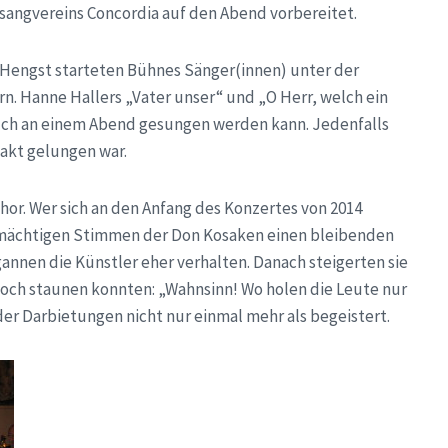
esangvereins Concordia auf den Abend vorbereitet.
Hengst starteten Bühnes Sänger(innen) unter der
rn. Hanne Hallers „Vater unser“ und „O Herr, welch ein
uch an einem Abend gesungen werden kann. Jedenfalls
takt gelungen war.
r. Wer sich an den Anfang des Konzertes von 2014
en mächtigen Stimmen der Don Kosaken einen bleibenden
annen die Künstler eher verhalten. Danach steigerten sie
 noch staunen konnten: „Wahnsinn! Wo holen die Leute nur
 der Darbietungen nicht nur einmal mehr als begeistert.