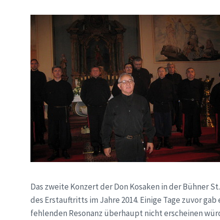
Das zweite Konzert der Don Kosaken in der Bühner St. 
des Erstauftritts im Jahre 2014. Einige Tage zuvor gab
fehlenden Resonanz überhaupt nicht erscheinen würde