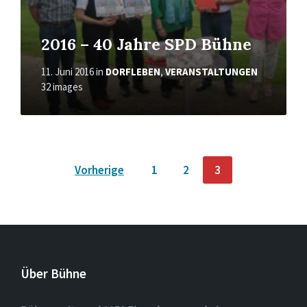
2016 – 40 Jahre SPD Bühne
11. Juni 2016
in
DORFLEBEN
,
VERANSTALTUNGEN
32 images
Seitennummerierung
Vorherige
1
2
3
der
Beiträge
Über Bühne