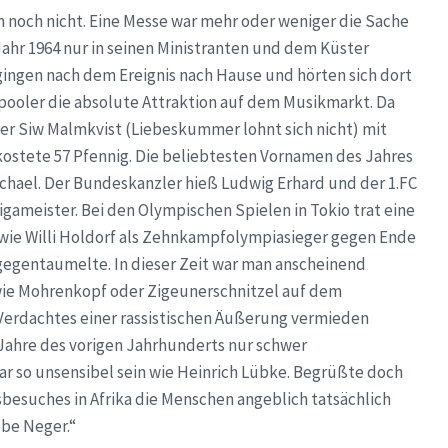
rm noch nicht. Eine Messe war mehr oder weniger die Sache
Jahr 1964 nur in seinen Ministranten und dem Küster
 gingen nach dem Ereignis nach Hause und hörten sich dort
erpooler die absolute Attraktion auf dem Musikmarkt. Da
oder Siw Malmkvist (Liebeskummer lohnt sich nicht) mit
kostete 57 Pfennig. Die beliebtesten Vornamen des Jahres
hael. Der Bundeskanzler hieß Ludwig Erhard und der 1.FC
ameister. Bei den Olympischen Spielen in Tokio trat eine
wie Willi Holdorf als Zehnkampfolympiasieger gegen Ende
egentaumelte. In dieser Zeit war man anscheinend
wie Mohrenkopf oder Zigeunerschnitzel auf dem
Verdachtes einer rassistischen Äußerung vermieden
 Jahre des vorigen Jahrhunderts nur schwer
ar so unsensibel sein wie Heinrich Lübke. Begrüßte doch
besuches in Afrika die Menschen angeblich tatsächlich
ebe Neger.“