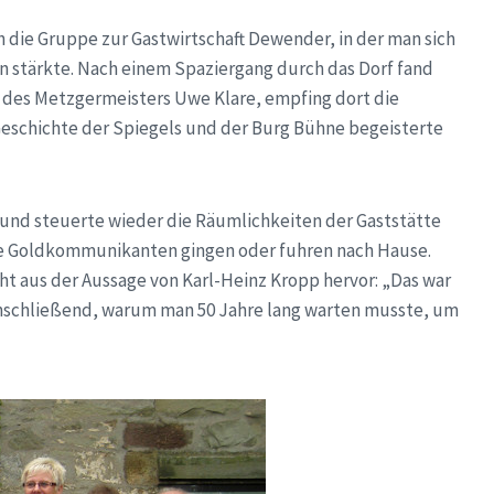
 die Gruppe zur Gastwirtschaft Dewender, in der man sich
 stärkte. Nach einem Spaziergang durch das Dorf fand
hn des Metzgermeisters Uwe Klare, empfing dort die
Geschichte der Spiegels und der Burg Bühne begeisterte
nd steuerte wieder die Räumlichkeiten der Gaststätte
ie Goldkommunikanten gingen oder fuhren nach Hause.
ht aus der Aussage von Karl-Heinz Kropp hervor: „Das war
 anschließend, warum man 50 Jahre lang warten musste, um