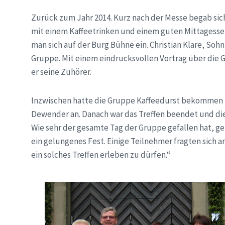
Zurück zum Jahr 2014. Kurz nach der Messe begab sich
mit einem Kaffeetrinken und einem guten Mittagessen
man sich auf der Burg Bühne ein. Christian Klare, So
Gruppe. Mit einem eindrucksvollen Vortrag über die 
er seine Zuhörer.
Inzwischen hatte die Gruppe Kaffeedurst bekommen u
Dewender an. Danach war das Treffen beendet und d
Wie sehr der gesamte Tag der Gruppe gefallen hat, ge
ein gelungenes Fest. Einige Teilnehmer fragten sich
ein solches Treffen erleben zu dürfen.“