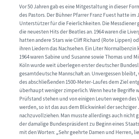
Vor 50 Jahren gab es eine Mitgestaltung in dieser Fo
des Pastors. Der Bühner Pfarrer Franz Fuest hatte im 
Unterstützer für die Feierlichkeiten. Die Messdiener
die neuesten Hits der Beatles an. 1964 waren die Liv
hatten andere Stars wie Cliff Richard (Rote Lippen) 
ihren Liedern das Nachsehen. Ein Liter Normalbenzin 
1964 waren Sabine und Susanne sowie Thomas und Mic
Köln wurde weit überlegen erster deutscher Bundeslig
gesamtdeutsche Mannschaft an. Unvergessen bleibt, 
des abschließenden 1500-Meter-Laufes dem Ziel entg
überhaupt weniger zimperlich. Wenn heute Begriffe 
Prüfstand stehen und von einigen Leuten wegen des 
werden, so ist das aus dem Blickwinkel der sechziger
nachzuvollziehen. Man musste allerdings auch nicht g
der damalige Bundespräsident zu Beginn eines Staats
mit den Worten: „Sehr geehrte Damen und Herren, li