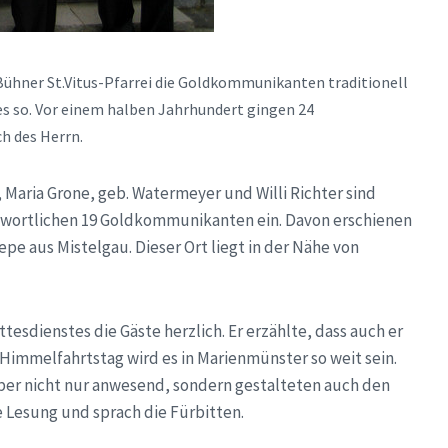
Bühner St.Vitus-Pfarrei die Goldkommunikanten traditionell
es so. Vor einem halben Jahrhundert gingen 24
h des Herrn.
 Maria Grone, geb. Watermeyer und Willi Richter sind
ntwortlichen 19 Goldkommunikanten ein. Davon erschienen
iepe aus Mistelgau. Dieser Ort liegt in der Nähe von
esdienstes die Gäste herzlich. Er erzählte, dass auch er
Himmelfahrtstag wird es in Marienmünster so weit sein.
er nicht nur anwesend, sondern gestalteten auch den
 Lesung und sprach die Fürbitten.