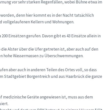
nung vor sehr starken Regenfällen, wobei Bühne etwa im
geworden, denn hier kommt es in der Nacht tatsächlich
 vollgelaufenen Kellern und Wohnungen.
00 Einsätzen gerufen. Davon gibt es 43 Einsätze allein in
die Alster über die Ufer getreten ist, aber auch auf den
en hohe Wassermassen zu Überschwemmungen.
aufen aber auch in anderen Teilen des Ortes voll, so dass
em Stadtgebiet Borgentreich und aus Haarbrück die ganze
uf medizinische Geräte angewiesen ist, muss aus dem
iert.