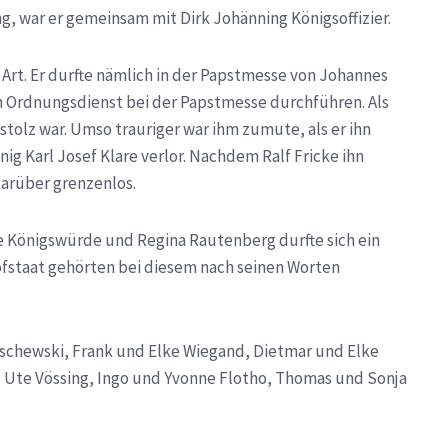
g, war er gemeinsam mit Dirk Johänning Königsoffizier.
 Art. Er durfte nämlich in der Papstmesse von Johannes
 Ordnungsdienst bei der Papstmesse durchführen. Als
tolz war. Umso trauriger war ihm zumute, als er ihn
g Karl Josef Klare verlor. Nachdem Ralf Fricke ihn
arüber grenzenlos.
die Königswürde und Regina Rautenberg durfte sich ein
ofstaat gehörten bei diesem nach seinen Worten
ischewski, Frank und Elke Wiegand, Dietmar und Elke
d Ute Vössing, Ingo und Yvonne Flotho, Thomas und Sonja