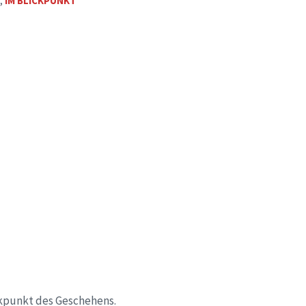
,
IM BLICKPUNKT
ckpunkt des Geschehens.