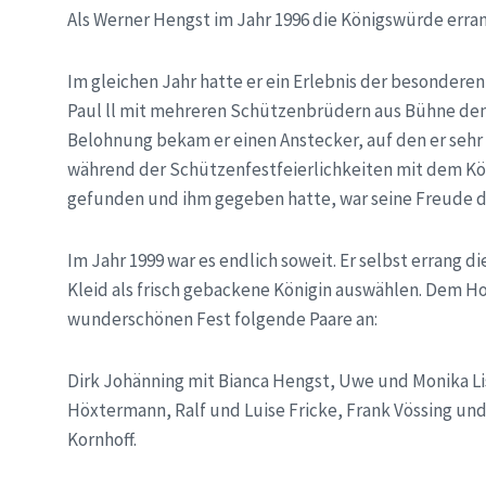
Als Werner Hengst im Jahr 1996 die Königswürde erran
Im gleichen Jahr hatte er ein Erlebnis der besonderen
Paul ll mit mehreren Schützenbrüdern aus Bühne den
Belohnung bekam er einen Anstecker, auf den er sehr s
während der Schützenfestfeierlichkeiten mit dem Köni
gefunden und ihm gegeben hatte, war seine Freude d
Im Jahr 1999 war es endlich soweit. Er selbst errang 
Kleid als frisch gebackene Königin auswählen. Dem H
wunderschönen Fest folgende Paare an:
Dirk Johänning mit Bianca Hengst, Uwe und Monika L
Höxtermann, Ralf und Luise Fricke, Frank Vössing un
Kornhoff.