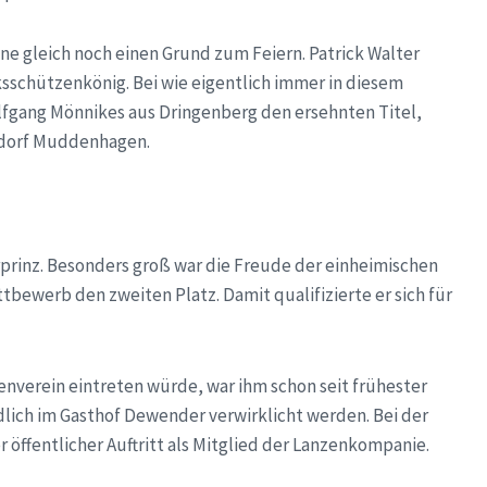
e gleich noch einen Grund zum Feiern. Patrick Walter
ksschützenkönig. Bei wie eigentlich immer in diesem
gang Mönnikes aus Dringenberg den ersehnten Titel,
rdorf Muddenhagen.
rprinz. Besonders groß war die Freude der einheimischen
tbewerb den zweiten Platz. Damit qualifizierte er sich für
nverein eintreten würde, war ihm schon seit frühester
ndlich im Gasthof Dewender verwirklicht werden. Bei der
r öffentlicher Auftritt als Mitglied der Lanzenkompanie.