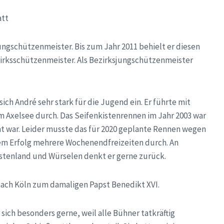
att
ungschützenmeister. Bis zum Jahr 2011 behielt er diesen
ezirksschützenmeister. Als Bezirksjungschützenmeister
ich André sehr stark für die Jugend ein. Er führte mit
 Axelsee durch. Das Seifenkistenrennen im Jahr 2003 war
nt war. Leider musste das für 2020 geplante Rennen wegen
em Erfolg mehrere Wochenendfreizeiten durch. An
tenland und Würselen denkt er gerne zurück.
ach Köln zum damaligen Papst Benedikt XVI.
sich besonders gerne, weil alle Bühner tatkräftig