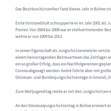
Das Bezirksschützenfest fand dieses Jahr in Bühne st
Erste Vorstandsluft schnupperte er im Jahr 2001 als J
Posten. Von 2004 bis 2009 war er stellvertretender B
wirkte er von 2009 bis 2013.
In seiner Eigenschaft als Jungschützenmeister setzte s
einem hervorragenden Betreuerteam das Zeltlager am
ein so großer Erfolg, dass ein Nachfolgerennen gepla
Corona abgesagt werden. André führte aber mit groß
Diözesan- und Bundesjungschützentage in Gmünd, Os
Zum Weltjugendtag reiste er mit den Jungschützen n
An den Diözesanjungschützentag in Bühne erinnert er 