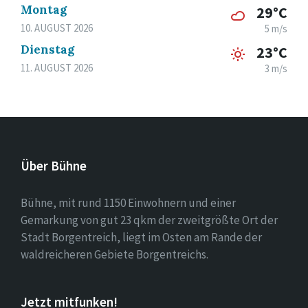
Montag
29°C
10. AUGUST 2026
5 m/s
Dienstag
23°C
11. AUGUST 2026
3 m/s
Über Bühne
Bühne, mit rund 1150 Einwohnern und einer
Gemarkung von gut 23 qkm der zweitgrößte Ort der
Stadt Borgentreich, liegt im Osten am Rande der
waldreicheren Gebiete Borgentreichs.
Jetzt mitfunken!