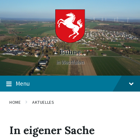
Skip
Skip
Skip
to
to
to
content
main
footer
navigation
Bühne
in Westfalen
Menu
HOME
AKTUELLES
In eigener Sache