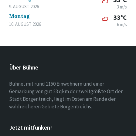
9. AUGUST 2026
3 m/s
Montag
33°C
10. AUGUST 2026
6 m/s
Über Bühne
Bühne, mit rund 1150 Einwohnern und einer
Gemarkung von gut 23 qkm der zweitgrößte Ort der
Stadt Borgentreich, liegt im Osten am Rande der
waldreicheren Gebiete Borgentreichs.
Jetzt mitfunken!