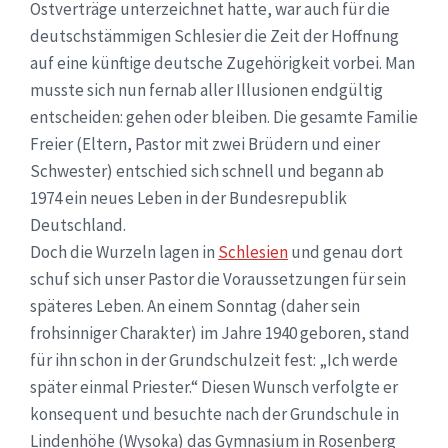
Ostverträge unterzeichnet hatte, war auch für die
deutschstämmigen Schlesier die Zeit der Hoffnung
auf eine künftige deutsche Zugehörigkeit vorbei. Man
musste sich nun fernab aller Illusionen endgültig
entscheiden: gehen oder bleiben. Die gesamte Familie
Freier (Eltern, Pastor mit zwei Brüdern und einer
Schwester) entschied sich schnell und begann ab
1974 ein neues Leben in der Bundesrepublik
Deutschland.
Doch die Wurzeln lagen in
Schlesien
und genau dort
schuf sich unser Pastor die Voraussetzungen für sein
späteres Leben. An einem Sonntag (daher sein
frohsinniger Charakter) im Jahre 1940 geboren, stand
für ihn schon in der Grundschulzeit fest: „Ich werde
später einmal Priester.“ Diesen Wunsch verfolgte er
konsequent und besuchte nach der Grundschule in
Lindenhöhe (Wysoka) das Gymnasium in Rosenberg