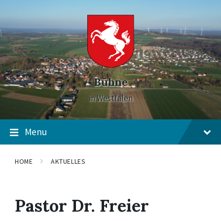
Skip
Skip
Skip
to
to
to
content
main
footer
navigation
Bühne
in Westfalen
Menu
HOME
AKTUELLES
Pastor Dr. Freier