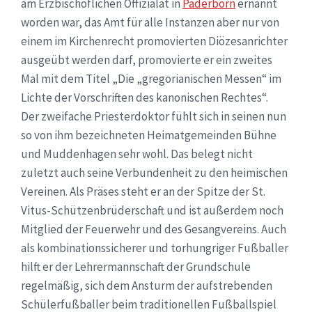
am Erzbischöflichen Offizialat in
Paderborn
ernannt
worden war, das Amt für alle Instanzen aber nur von
einem im Kirchenrecht promovierten Diözesanrichter
ausgeübt werden darf, promovierte er ein zweites
Mal mit dem Titel „Die „gregorianischen Messen“ im
Lichte der Vorschriften des kanonischen Rechtes“.
Der zweifache Priesterdoktor fühlt sich in seinen nun
so von ihm bezeichneten Heimatgemeinden Bühne
und Muddenhagen sehr wohl. Das belegt nicht
zuletzt auch seine Verbundenheit zu den heimischen
Vereinen. Als Präses steht er an der Spitze der St.
Vitus-Schützenbrüderschaft und ist außerdem noch
Mitglied der Feuerwehr und des Gesangvereins. Auch
als kombinationssicherer und torhungriger Fußballer
hilft er der Lehrermannschaft der Grundschule
regelmäßig, sich dem Ansturm der aufstrebenden
Schülerfußballer beim traditionellen Fußballspiel