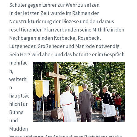
Schüler gegen Lehrer zur Wehr zu setzen.
In der letzten Zeit wurde im Rahmen der
Neustrukturierung der Diözese und den daraus
resultierenden Pfarrverbunden seine Mithilfe in den
Nachbargemeinden Körbecke, Rösebeck,
Lütgeneder, Großeneder und Manrode notwendig.
Sein Herz wird aber,
und das betonte er im Gespräch
mehrfac
h,
weiterhi
n
hauptsäc
hlich für
Bühne
und
Mudden
hagen schlagen. Am Anfang dieses Berichtes war die