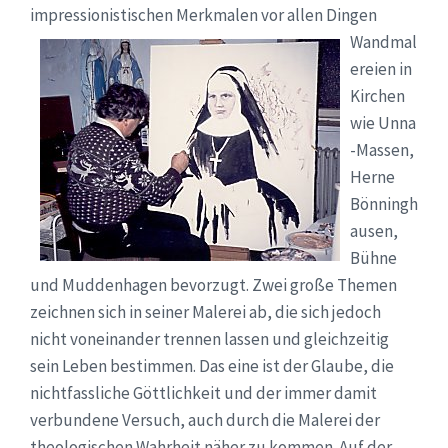
impressionistischen Merkmalen vor allen Dingen
Wandmal
ereien in
Kirchen
wie Unna
-Massen,
Herne
Bönningh
ausen,
Bühne
und Muddenhagen bevorzugt. Zwei große Themen
zeichnen sich in seiner Malerei ab, die sich jedoch
nicht voneinander trennen lassen und gleichzeitig
sein Leben bestimmen. Das eine ist der Glaube, die
nichtfassliche Göttlichkeit und der immer damit
verbundene Versuch, auch durch die Malerei der
theologischen Wahrheit näher zu kommen. Auf der