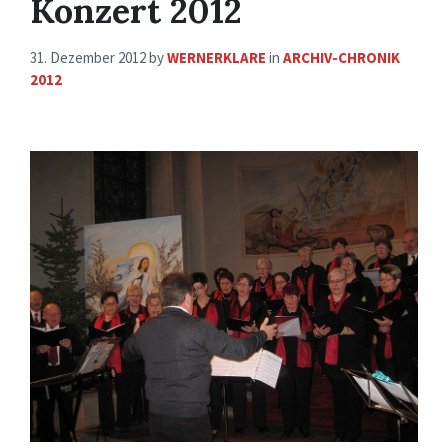
Konzert 2012
31. Dezember 2012
by
WERNERKLARE
in
ARCHIV-CHRONIK
2012